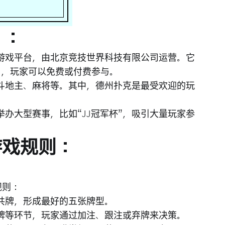
）：
牌游戏平台，由北京竞技世界科技有限公司运营。它
标赛），玩家可以免费或付费参与。
斗地主、麻将等。其中，德州扑克是最受欢迎的玩
举办大型赛事，比如“JJ冠军杯”，吸引大量玩家参
游戏规则：
规则：
共牌，形成最好的五张牌型。
牌等环节，玩家通过加注、跟注或弃牌来决策。