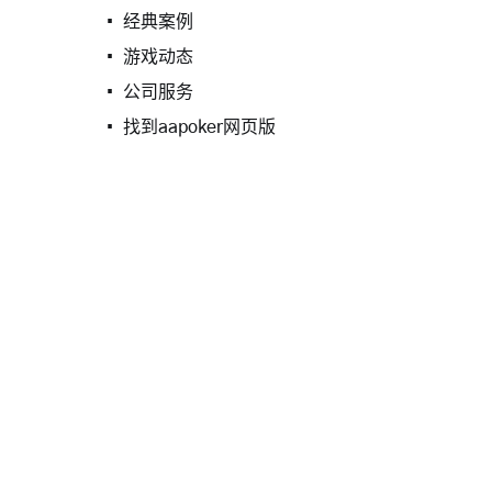
经典案例
游戏动态
公司服务
找到aapoker网页版