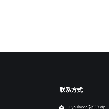
联系方式
jiuyoulaoge@j909.vip