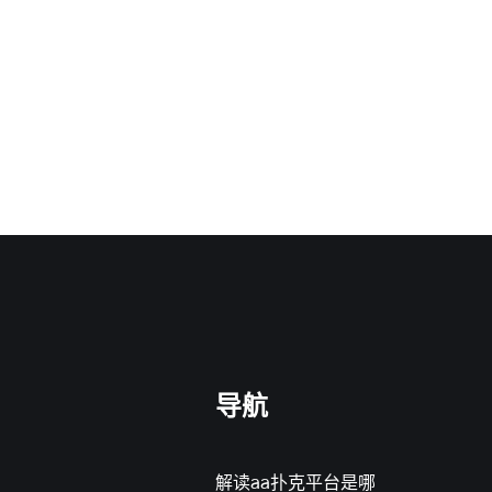
导航
解读aa扑克平台是哪