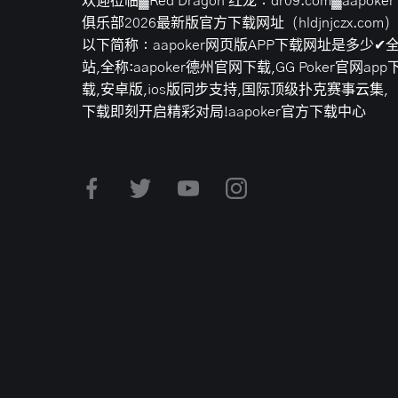
欢迎莅临▓Red Dragon 红龙：dr09.com▓aapoker
俱乐部2026最新版官方下载网址（hldjnjczx.com）
以下简称：aapoker网页版APP下载网址是多少✔
站,全称:aapoker德州官网下载,GG Poker官网app
载,安卓版,ios版同步支持,国际顶级扑克赛事云集,
下载即刻开启精彩对局!aapoker官方下载中心