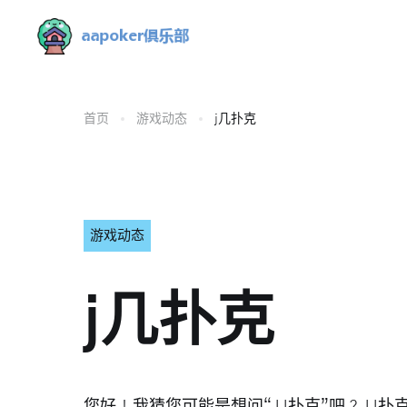
首页
游戏动态
j几扑克
游戏动态
j几扑克