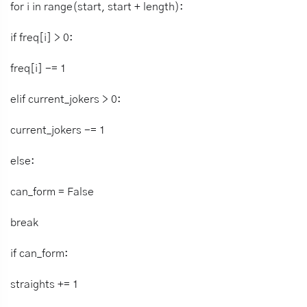
for i in range(start, start + length):
if freq[i] > 0:
freq[i] -= 1
elif current_jokers > 0:
current_jokers -= 1
else:
can_form = False
break
if can_form:
straights += 1