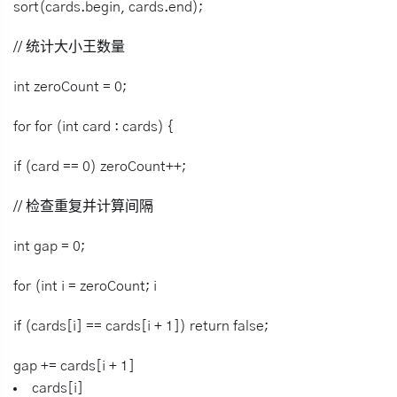
sort(cards.begin, cards.end);
// 统计大小王数量
int zeroCount = 0;
for for (int card : cards) {
if (card == 0) zeroCount++;
// 检查重复并计算间隔
int gap = 0;
for (int i = zeroCount; i
if (cards[i] == cards[i + 1]) return false;
gap += cards[i + 1]
cards[i]