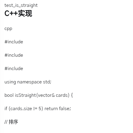
test_is_straight
C++实现
cpp
#include
#include
#include
using namespace std;
bool isStraight(vector& cards) {
if (cards.size != 5) return false;
// 排序