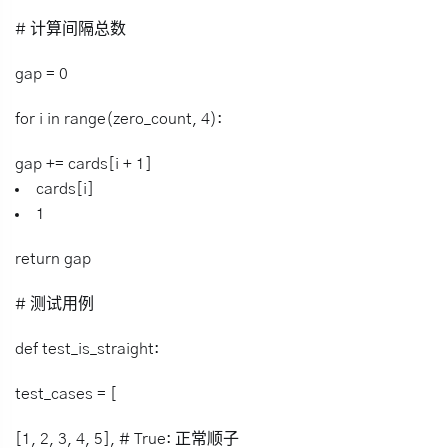
# 计算间隔总数
gap = 0
for i in range(zero_count, 4):
gap += cards[i + 1]
cards[i]
1
return gap
# 测试用例
def test_is_straight:
test_cases = [
[1, 2, 3, 4, 5], # True: 正常顺子