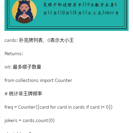
cards: 扑克牌列表，0表示大小王
Returns:
int: 最多顺子数量
from collections import Counter
# 统计非王牌频率
freq = Counter([card for card in cards if card != 0])
jokers = cards.count(0)