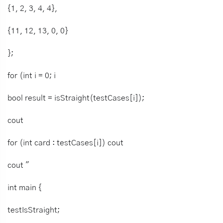
{1, 2, 3, 4, 4},
{11, 12, 13, 0, 0}
};
for (int i = 0; i
bool result = isStraight(testCases[i]);
cout
for (int card : testCases[i]) cout
cout "
int main {
testIsStraight;