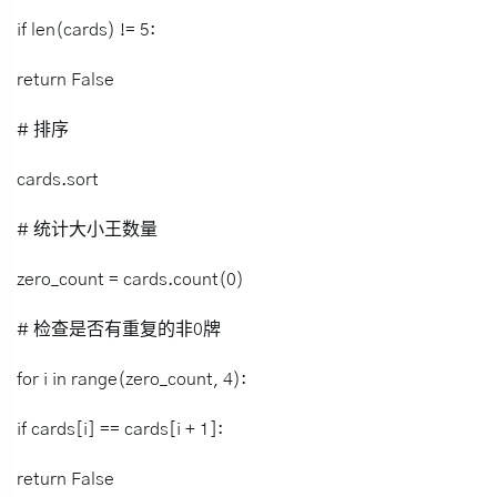
if len(cards) != 5:
return False
# 排序
cards.sort
# 统计大小王数量
zero_count = cards.count(0)
# 检查是否有重复的非0牌
for i in range(zero_count, 4):
if cards[i] == cards[i + 1]:
return False