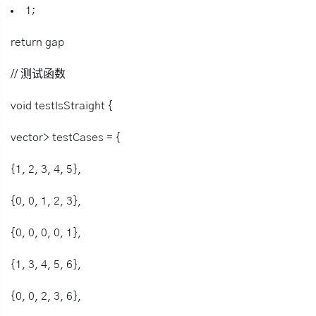
1;
return gap
// 测试函数
void testIsStraight {
vector> testCases = {
{1, 2, 3, 4, 5},
{0, 0, 1, 2, 3},
{0, 0, 0, 0, 1},
{1, 3, 4, 5, 6},
{0, 0, 2, 3, 6},