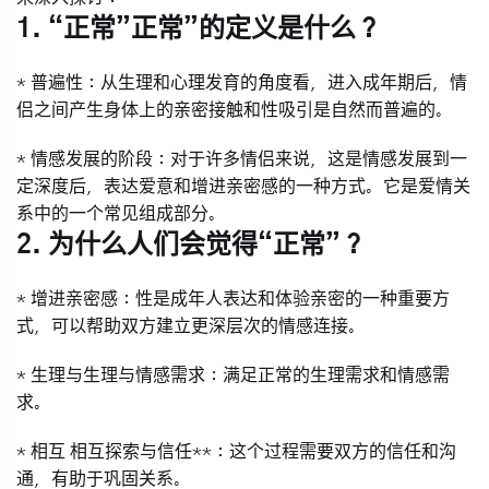
1. “正常”正常”的定义是什么？
*
普遍性
：从生理和心理发育的角度看，进入成年期后，情
侣之间产生身体上的亲密接触和性吸引是自然而普遍的。
*
情感发展的阶段
：对于许多情侣来说，这是情感发展到一
定深度后，表达爱意和增进亲密感的一种方式。它是爱情关
系中的一个常见组成部分。
2. 为什么人们会觉得“正常”？
*
增进亲密感
：性是成年人表达和体验亲密的一种重要方
式，可以帮助双方建立更深层次的情感连接。
*
生理与生理与情感需求
：满足正常的生理需求和情感需
求。
*
相互
相互探索与信任**：这个过程需要双方的信任和沟
通，有助于巩固关系。