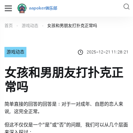
首页
游戏动态
女孩和男朋友打扑克正常吗
游戏动态
2025-12-21 11:28:21
女孩和男朋友打扑克正
常吗
简单直接的回答的回答是：
对于一对成年、自愿的恋人来
说，这完全正常。
但这不仅仅是一个“是”或“否”的问题，我们可以从几个层面
来深入探讨：