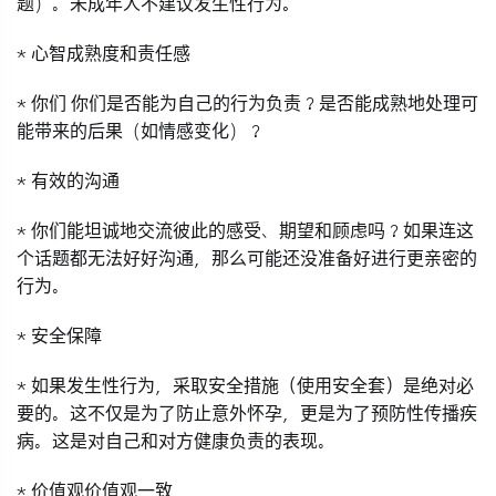
题）。
未成年人不建议发生性行为。
*
心智成熟度和责任感
* 你们 你们是否能为自己的行为负责？是否能成熟地处理可
能带来的后果（如情感变化）？
*
有效的沟通
* 你们能坦诚地交流彼此的感受、期望和顾虑吗？如果连这
个话题都无法好好沟通，那么可能还没准备好进行更亲密的
行为。
*
安全保障
* 如果发生性行为，
采取安全措施（使用安全套）是绝对必
要的
。这不仅是为了防止意外怀孕，更是为了预防性传播疾
病。这是对自己和对方健康负责的表现。
*
价值观价值观一致