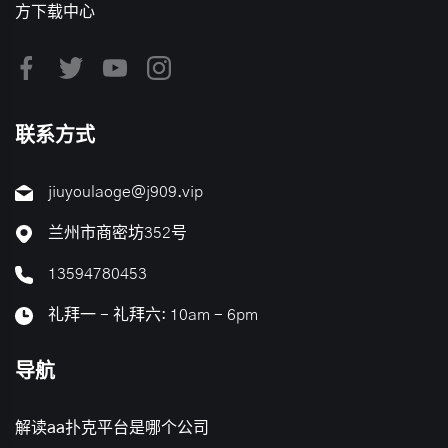
方下载中心
联系方式
jiuyoulaoge@j909.vip
兰州市商密坊352号
13594780453
礼拜一 - 礼拜六: 10am - 6pm
导航
解读aa扑克平台是哪个公司