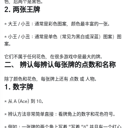
色，后两个是黑色。
2. 两张王牌
*
大王 / 小丑
：通常是彩色图案，颜色最丰富的一张。
*
小王 / 小丑
：通常是单色（常见为黑白或深蓝）图案）图
案。
它们不属于任何花色，在很多游戏中是最大的牌。
二、 辨认每辨认每张牌的点数和名称
除了颜色和花色，每张牌上还有
点数
或
人物
。
1. 数字牌
* 从
A (Ace)
到
10
。
* 辨认方法非常简单直接：看牌角上的
数字和花色符号
。
* 例如：一张牌的两个角上写着 “写着 “8” 并且有一个红心