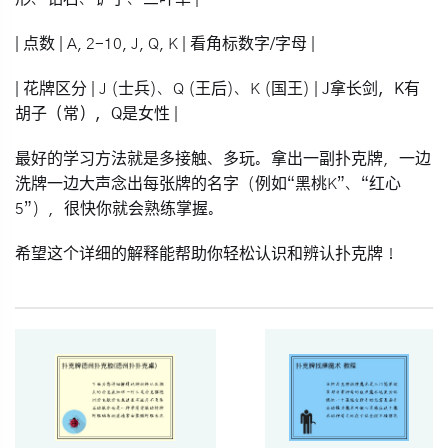
|
点数
| A, 2-10, J, Q, K | 看角标数字/字母 |
|
花牌区分
| J (士兵)、Q (王后)、K (国王) |
J拿长剑，K有
胡子（常），Q是女性
|
最好的学习方法就是
多接触、多玩
。拿出一副扑克牌，一边
洗牌一边大声念出每张牌的名字（例如“黑桃K”、“红心
5”），很快你就会熟练掌握。
希望这个详细的解释能帮助你轻松认识和辨认扑克牌！