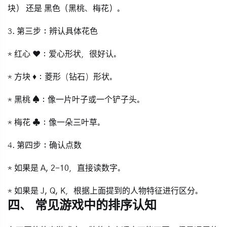
块）
还是
黑色（黑桃、梅花）
。
3.
第三步：辨认具体花色
*
红心 ❤️
：爱心形状，很好认。
*
方块 ♦️
：菱形（钻石）形状。
*
黑桃 ♠️
：像一片叶子或一个铲子头。
*
梅花 ♣️
：像一朵三叶草。
4.
第四步：确认点数
* 如果是
A, 2-10
，直接读数字。
* 如果是
J, Q, K
，根据上面提到的人物特征进行区分。
四、 常见游戏中的排序认知