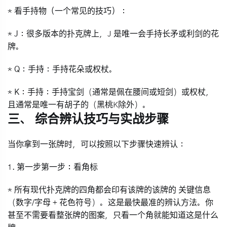
*
看手持物（一个常见的技巧）
：
*
J
：很多版本的扑克牌上，J 是
唯一会手持长矛或利剑
的花
牌。
*
Q
：手持：手持花朵或权杖。
*
K
：手持：手持宝剑（通常是佩在腰间或短剑）或权杖，
且通常是唯一
有胡子
的（黑桃K除外）。
三、 综合辨认技巧与实战步骤
当你拿到一张牌时，可以按照以下步骤快速辨认：
1.
第一步第一步：看角标
* 所有现代扑克牌的四角都会印有该牌的该牌的
关键信息
（数字/字母 + 花色符号）。这是最快最准的辨认方法。你
甚至不需要看整张牌的图案，只看一个角就能知道这是什么