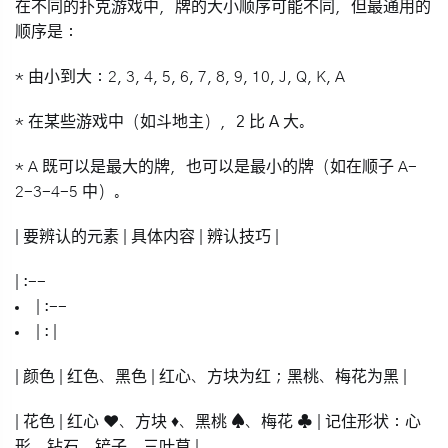
在不同的扑克游戏中，牌的大小顺序可能不同，但最通用的
顺序是：
*
由小到大
：2, 3, 4, 5, 6, 7, 8, 9, 10, J, Q, K, A
* 在某些游戏中（如斗地主），
2
比
A
大。
* A 既可以是最大的牌，也可以是最小的牌（如在顺子 A-
2-3-4-5 中）。
| 要辨认的元素 | 具体内容 | 辨认技巧 |
| :--
| :--
| : |
|
颜色
| 红色、黑色 | 红心、方块为红；黑桃、梅花为黑 |
|
花色
| 红心 ❤️、方块 ♦️、黑桃 ♠️、梅花 ♣️ | 记住形状：心
形、钻石、铲子、三叶草 |