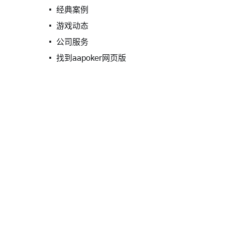
经典案例
游戏动态
公司服务
找到aapoker网页版