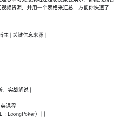
论是想学习竞技策略还是朋友聚会娱乐，都能找到合
克视频资源，并用一个表格来汇总，方便你快速了
荐博主
|
关键信息来源
|
析、实战解说 |
扑精英课程
ongPoker） | |