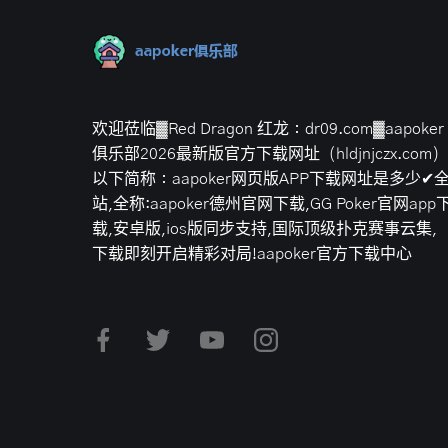
欢迎莅临▓Red Dragon 红龙：dr09.com▓aapoker
俱乐部2026最新版官方下载网址（hldjnjczx.com）
以下简称：aapoker网页版APP下载网址是多少✔
站,全称:aapoker德州官网下载,GG Poker官网app
载,安卓版,ios版同步支持,国际顶级扑克赛事云集,
下载即刻开启精彩对局!aapoker官方下载中心