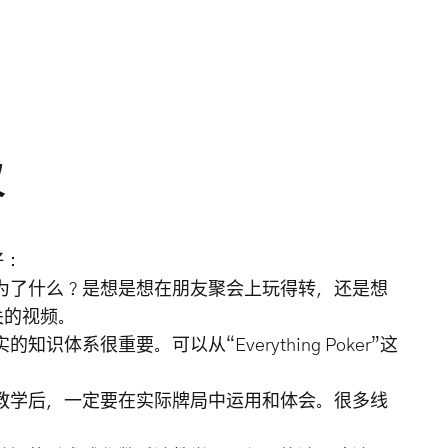
|
议
好：
为了什么？是想是想在朋友聚会上玩得转，还是想
关的视频。
体系很重要。可以从“Everything Poker”这
教学后，一定要在实际牌局中运用和体会。很多线