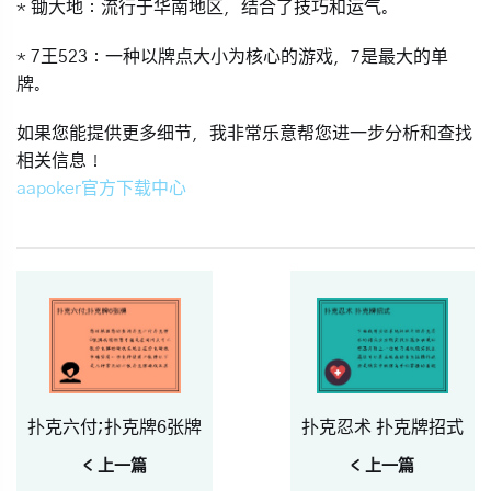
*
锄大地
：流行于华南地区，结合了技巧和运气。
*
7王523
：一种以牌点大小为核心的游戏，7是最大的单
牌。
如果您能提供更多细节，我非常乐意帮您进一步分析和查找
相关信息！
aapoker官方下载中心
扑克六付;扑克牌6张牌
扑克忍术 扑克牌招式
< 上一篇
< 上一篇