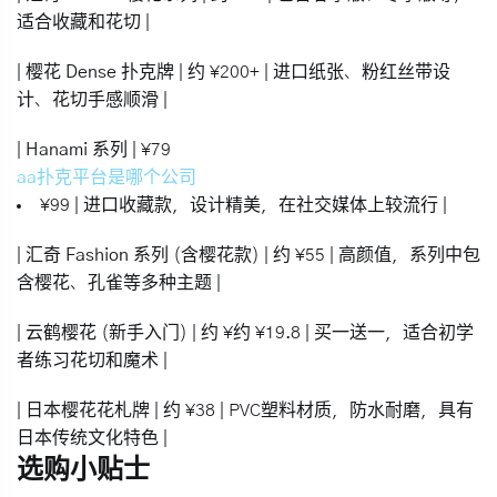
适合收藏和花切 |
|
樱花 Dense 扑克牌
| 约 ¥200+ | 进口纸张、粉红丝带设
计、花切手感顺滑 |
|
Hanami 系列
| ¥79
aa扑克平台是哪个公司
¥99 | 进口收藏款，设计精美，在社交媒体上较流行 |
|
汇奇 Fashion 系列
(含樱花款) | 约 ¥55 | 高颜值，系列中包
含樱花、孔雀等多种主题 |
|
云鹤樱花
(新手入门) | 约 ¥约 ¥19.8 |
买一送一
，适合初学
者练习花切和魔术 |
|
日本樱花花札牌
| 约 ¥38 | PVC塑料材质，防水耐磨，具有
日本传统文化特色 |
选购小贴士