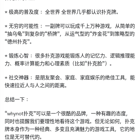
*
极高的普及度：
全世界 全世界几乎都认识扑克牌。
*
无穷的可能性：
一副牌可以玩成千上万种游戏，从简单的
“抽乌龟”到复杂的“桥牌”，从运气型的“炸金花”到策略型的
“德州扑克”。
*
锻炼心智：
很多扑克游戏能锻炼人的记忆力、逻辑推理能
力、概率计算能力和心理素质（比如“扑克脸”）。
*
社交神器：
是朋友聚会、家庭、家庭娱乐的绝佳工具，能
快速拉近人与人之间的距离。
总结一下：
“whynot扑克”可以是一个很酷的
品牌
，一种有趣的
态度
，
同时也提醒我们要
理性
地看待这个游戏。但无论如何，扑克
牌本身作为一种经典、多变且充满魅力的游戏工具，它的地
位是无可替代的。