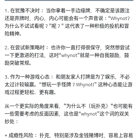
1.
在犹豫不决时：
当你拿着一手边缘牌，不确定是该跟注
还是弃牌时，内心，内心可能会有一个声音说：“Whynot?
为什么不试试看呢？”呢？” 这代表了一种积极的投机和冒
险精神。
2.
在尝试新策略时：
也许你一直打得很保守，突然想尝试
一下更激进的打法，这时“whynot”就是一种自我鼓励，鼓
励突破常规。
3.
作为一种游戏心态：
和朋友家人打牌是为了娱乐，不必
太过计较输赢。“想玩一手怪牌？Whynot!” 这种心态能让游
戏过程更轻松、更有趣。
从一个更实际的角度来看，
“为什么不（玩扑克）”也可能有
一些需要考虑的反面因素
，这也是“whynot”这个词的双关
妙处：
*
成瘾性风险：
扑克，特别是涉及金钱赌博时，容易上容易