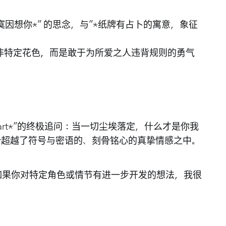
寞因想你*" 的思念，与"*纸牌有占卜的寓意，象征
非特定花色，而是敢于为所爱之人违背规则的勇气
y Heart*"的终极追问：当一切尘埃落定，什么才是你我
份超越了符号与密语的、刻骨铭心的真挚情感之中。
如果你对特定角色或情节有进一步开发的想法，我很