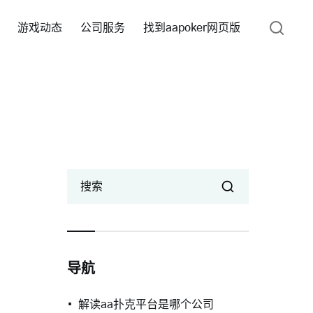
游戏动态
公司服务
找到aapoker网页版
搜索
导航
解读aa扑克平台是哪个公司