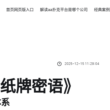
首页网页版入口
解读aa扑克平台是哪个公司
经典案例
2025-12-15 11:29:04
纸牌密语》
体系