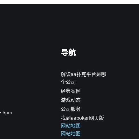
导航
解读aa扑克平台是哪
个公司
经典案例
游戏动态
公司服务
 6pm
找到aapoker网页版
网站地图
网站地图