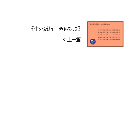
《生死纸牌：命运对决》
< 上一篇