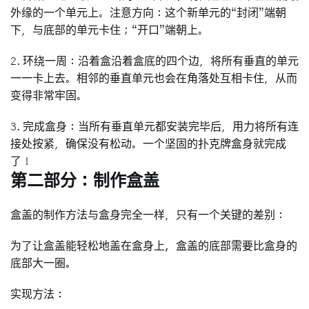
外缘的一个单元上。注意方向：这个新单元的“封闭”端朝
下，与底部的单元卡住；“开口”端朝上。
2.
环绕一周
：沿着盒沿着盒底的四个边，将所有垂直的单元
一一卡上去。相邻的垂直单元也会在角落处互相卡住，从而
变得非常牢固。
3.
完成盒身
：当所有垂直单元都安装完毕后，用力将所有连
接处按紧，确保没有松动。一个坚固的扑克牌盒身就完成
了！
第二部分：制作盒盖
盒盖的制作方法与盒身
完全一样
，只有一个关键的差别：
为了让盒盖能轻松地盖在盒身上，盒盖的底部需要比盒身的
底部大一圈。
实现方法：