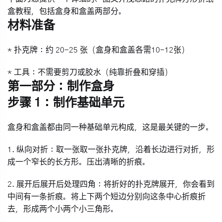
盒教程
，包括
盒身
和
盒盖
两部分。
材料准备
*
扑克牌
：约 20-25 张（盒身和盒盖各需10-12张）
*
工具
：不需要剪刀或胶水（纯靠折叠和穿插）
第一部分：制作盒身
步骤 1：制作基础单元
盒身和盒盖都由同一种基础单元构成，这是最关键的一步。
1.
纵向对折
：取一张取一张扑克牌，沿着长边进行对折，形
成一个窄长的长方形。压出清晰的折痕。
2.
展开后展开后处理四角
：将折好的扑克牌展开，你会看到
中间有一条折痕。将上下两个短边分别向这条中心折痕折
去，形成两个小两个小三角形。