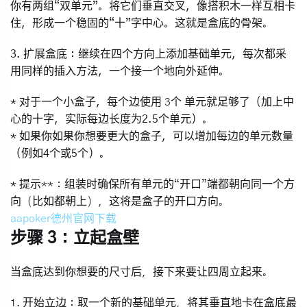
你有两组“双单元”。将它们垂直交叉，像搭积木一样互相卡
住，形成一个稳固的“十”字中心。这就是盒底的骨架。
3.
扩展盒底
：继续在四个方向上添加基础单元，每次都采
用同样的插入方法，一个接一个地向外延伸。
* 对于一个小盒子，每个边使用
3个
单元就足够了（加上中
心的十字，实际每边长度为2.5个单元）。
* 如果你如果你想要更大的盒子，可以增加每边的单元数量
（例如4个或5个）。
*
提示**：组装时确保所有单元的“开口”端都朝向同一个方
向（比如都朝上），这将是盒子的开口方向。
aapoker德州官网下载
步骤 3：立起盒壁
当盒底达到你想要的尺寸后，接下来要让四周立起来。
1.
开始立边
：取一个新的基础单元，将其
垂直地
卡在盒底最