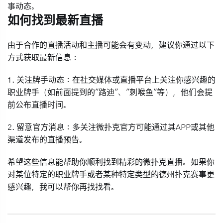
事动态。
如何找到最新直播
由于合作的直播活动和主播可能会有变动，建议你通过以下
方式获取最新信息：
1.
关注牌手动态
：在社交媒体或直播平台上关注你感兴趣的
职业牌手（如前面提到的"路迪"、"刺喉鱼"等），他们会提
前公布直播时间。
2.
留意官方消息
：多关注微扑克官方可能通过其APP或其他
渠道发布的直播预告。
希望这些信息能帮助你顺利找到精彩的微扑克直播。如果你
对某位特定的职业牌手或者某种特定类型的德州扑克赛事更
感兴趣，我可以帮你再找找看。