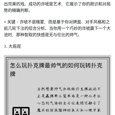
出完美的戏。成功的诈唬是艺术，它展示了你的胆识和对局
势的精确判断。
*
关键
：诈唬不是瞎蒙，而是基于你对牌面、对手风格和之
前几轮下注的综合分析。当你用一个巧妙的诈唬赢下一个大
池时，那种智取的快感是无与伦比的帅气。
3.
大局观