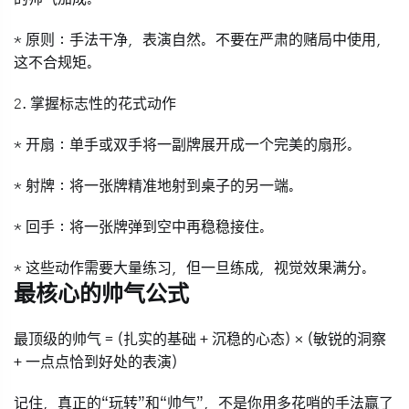
*
原则
：手法干净，表演自然。不要在严肃的赌局中使用，
这不合规矩。
2.
掌握标志性的花式动作
*
开扇
：单手或双手将一副牌展开成一个完美的扇形。
*
射牌
：将一张牌精准地射到桌子的另一端。
*
回手
：将一张牌弹到空中再稳稳接住。
* 这些动作需要大量练习，但一旦练成，视觉效果满分。
最核心的帅气公式
最顶级的帅气 = (扎实的基础 + 沉稳的心态) × (敏锐的洞察
+ 一点点恰到好处的表演)
记住，真正的“玩转”和“帅气”，不是你用多花哨的手法赢了