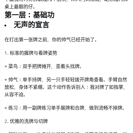
桌上最靓的仔。
第一层：基础功
无声的宣言
在打出第一张牌之前，你的帅气已经开始了。
1.
标准的握牌与看牌姿势
*
菜鸟
：双手把牌摊开，歪着头找牌。
*
帅气
：单手持牌，另一只手轻轻拨开牌角查看。手臂自然
放松，身体不紧绷。这个动作告诉别人：我对牌了如指掌，
从容不迫。
*
练习
：用一副牌练习单手展牌和合牌，做到流畅不掉牌。
2.
优雅的洗牌与切牌