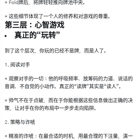
* Fold牌后，将牌轻轻推向牌池中央。
* 这些细节体现了一个人的修养和对游戏的尊重。
第三层：心智游戏
真正的“玩转”
到了这个层次，你玩的已经不是牌，而是人了。
1.
阅读对手
* 观察对手的一切：他的呼吸频率、放筹码的力道、说话的
音调、不自觉的小动作。真正的“读牌”其实是“读人”。
* 帅气不在于点破，而在于你能根据这些信息做出正确的决
策，让对手在你的布局中一步步走向陷阱。
2.
策略与诈唬
*
精准的诈唬
：在最合适的时机，用最合理的下注量，演一