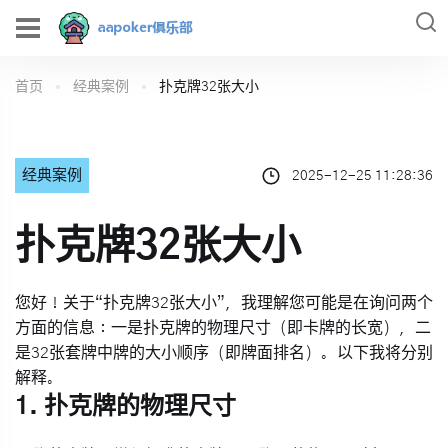
首页
经典案例
扑克牌32张大小
经典案例
2025-12-25 11:28:36
扑克牌32张大小
您好！关于“扑克牌32张大小”，我理解您可能是在询问两个
方面的信息：一是扑克牌的物理尺寸（即卡牌的长宽），二
是32张套牌中牌的大小顺序（即牌面排名）。以下我将分别
解释。
1. 扑克牌的物理尺寸