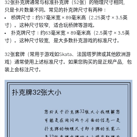
32张扑克牌通常与标准扑克牌（52张）的物理尺寸相同，
只是卡片数量不同。常见的扑克牌尺寸有两种：
桥牌尺寸
：约57毫米宽 × 89毫米高（2.25英寸 × 3.5英
寸）。这种尺寸较窄，适合玩桥牌等游戏。
扑克牌尺寸
：约63毫米宽 × 89毫米高（2.5英寸 × 3.5英
寸）。这种尺寸较宽，是大多数扑克游戏的标准尺寸。
32张套牌（常用于游戏如Skata、法国塔罗牌或其他欧洲游
戏）通常使用上述标准尺寸。如果您购买的是正规产品，包
装上会标注尺寸。