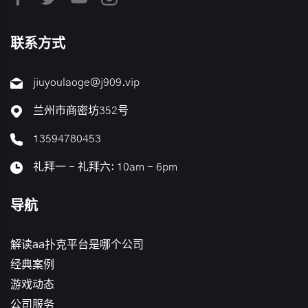
联系方式
jiuyoulaoge@j909.vip
兰州市商密坊352号
13594780453
礼拜一 - 礼拜六: 10am - 6pm
导航
解读aa扑克平台是哪个公司
经典案例
游戏动态
公司服务